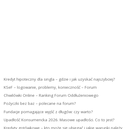
Kredyt hipoteczny dla singla – gdzie i jak uzyskać najszybciej?
KSeF – logowanie, problemy, konieczność – Forum
Chwilówki Online – Ranking Forum Oddłużeniowego
Pożyczki bez baz – polecane na forum?
Fundacje pomagające wyjść z długów: czy warto?
Upadłość Konsumencka 2026. Masowe upadłości. Co to jest?
Kredyty gotówkowe – kto może się ubiegać i jakie warunki należy