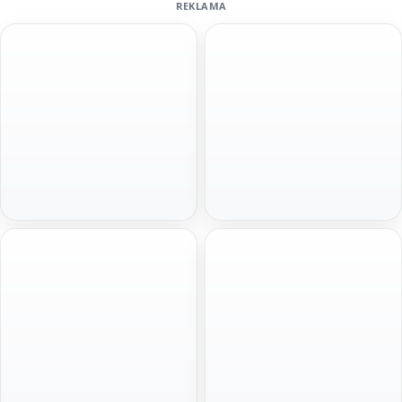
REKLAMA
Szybka decyzja
Pod hipotekę bez BIKu
100 000 zł
do 1 mln zł
Gotówka na spłatę zadłużenia. Minimum
Spłata w miesięcznych ratach
formalności, szybka decyzja i wniosek
dopasowanych do budżetu. Idealna na
online bez wychodzenia z domu.
większe wydatki.
Złóż wniosek
Złóż wniosek