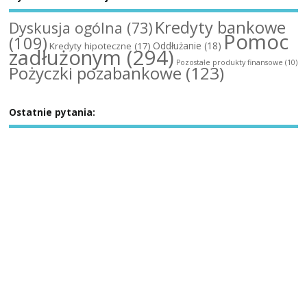
Kredyty bankowe
Dyskusja ogólna
(73)
Pomoc
(109)
Oddłużanie
(18)
Kredyty hipoteczne
(17)
zadłużonym
(294)
Pozostałe produkty finansowe
(10)
Pożyczki pozabankowe
(123)
Ostatnie pytania: