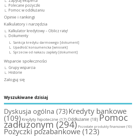
Zapytaj eksperta
Polecane pożyczki
Pomoc w oddłużaniu
Opinie i rankingi
Kalkulatory i narzędzia
Kalkulator kredytowy – Oblicz ratę!
Dokumenty
Sankcja kredytu darmowego [dokument]
Upadłość konsumencka [wniosek]
Sprzeciw od nakazu zapłaty [dokument]
Wsparcie społeczności
Grupy wsparcia
Historie
Zaloguj się
Wyszukiwane dzisiaj
Kredyty bankowe
Dyskusja ogólna
(73)
Pomoc
(109)
Oddłużanie
(18)
Kredyty hipoteczne
(17)
zadłużonym
(294)
Pozostałe produkty finansowe
(10)
Pożyczki pozabankowe
(123)