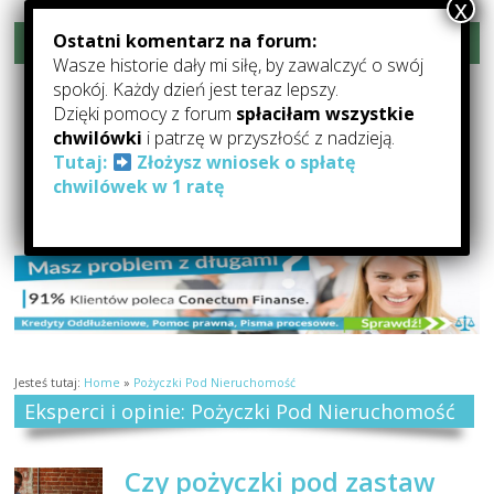
Ostatni komentarz na forum:
Rozwiń menu
Wasze historie dały mi siłę, by zawalczyć o swój
Forum-Oddłużanie.pl –
spokój. Każdy dzień jest teraz lepszy.
Dzięki pomocy z forum
spłaciłam wszystkie
Pomoc Dla Zadłużonych
chwilówki
i patrzę w przyszłość z nadzieją.
Tutaj:
Złożysz wniosek o spłatę
Forum Oddłużeniowe: forum o oddłużaniu, pomocy dla zadłużonych,
chwilówek w 1 ratę
kredytach i pożyczkach
Jesteś tutaj:
Home
»
Pożyczki Pod Nieruchomość
Eksperci i opinie: Pożyczki Pod Nieruchomość
Czy pożyczki pod zastaw