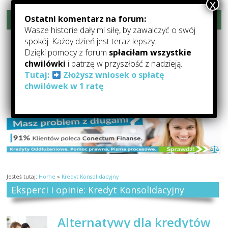
Ostatni komentarz na forum:
Rozwiń menu
Wasze historie dały mi siłę, by zawalczyć o swój
Forum-Oddłużanie.pl –
spokój. Każdy dzień jest teraz lepszy.
Dzięki pomocy z forum
spłaciłam wszystkie
Pomoc Dla Zadłużonych
chwilówki
i patrzę w przyszłość z nadzieją.
Tutaj:
Złożysz wniosek o spłatę
Forum Oddłużeniowe: forum o oddłużaniu, pomocy dla zadłużonych,
chwilówek w 1 ratę
kredytach i pożyczkach
Jesteś tutaj:
Home
»
Kredyt Konsolidacyjny
Eksperci i opinie: Kredyt Konsolidacyjny
Alternatywy dla kredytów