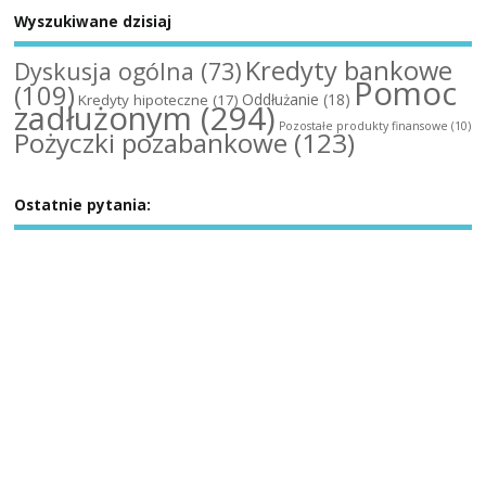
Wyszukiwane dzisiaj
Kredyty bankowe
Dyskusja ogólna
(73)
Pomoc
(109)
Oddłużanie
(18)
Kredyty hipoteczne
(17)
zadłużonym
(294)
Pozostałe produkty finansowe
(10)
Pożyczki pozabankowe
(123)
Ostatnie pytania: