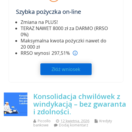
Szybka pożyczka on-line
Zmiana na PLUS!
TERAZ NAWET 8000 zł za DARMO (RRSO
0%)
Maksymalna kwota pożyczki nawet do
20 000 zł
RRSO wynosi 297,51%
Złóż wniosek
Konsolidacja chwilówek z
windykacją – bez gwaranta
i zdolności.
Piccollo
12 kwietnia, 2026
Kredyty
bankowe
Dodaj komentarz