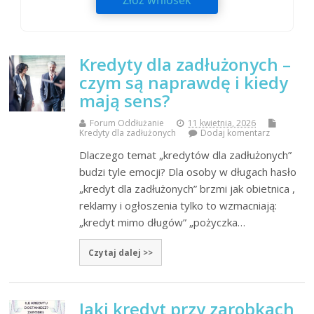
Złóż wniosek
Kredyty dla zadłużonych –
czym są naprawdę i kiedy
mają sens?
Forum Oddłużanie
11 kwietnia, 2026
Kredyty dla zadłużonych
Dodaj komentarz
Dlaczego temat „kredytów dla zadłużonych”
budzi tyle emocji? Dla osoby w długach hasło
„kredyt dla zadłużonych” brzmi jak obietnica ,
reklamy i ogłoszenia tylko to wzmacniają:
„kredyt mimo długów” „pożyczka…
Czytaj dalej >>
Jaki kredyt przy zarobkach