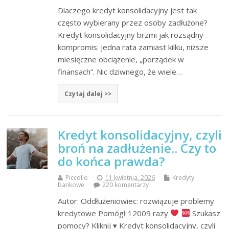
Dlaczego kredyt konsolidacyjny jest tak
często wybierany przez osoby zadłużone?
Kredyt konsolidacyjny brzmi jak rozsądny
kompromis: jedna rata zamiast kilku, niższe
miesięczne obciążenie, „porządek w
finansach”. Nic dziwnego, że wiele…
Czytaj dalej >>
Kredyt konsolidacyjny, czyli
broń na zadłużenie.. Czy to
do końca prawda?
Piccollo
11 kwietnia, 2026
Kredyty
bankowe
220 komentarzy
Autor: Oddłużeniowiec: rozwiązuje problemy
kredytowe Pomógł 12009 razy
Szukasz
pomocy? Kliknij ▾ Kredyt konsolidacyjny, czyli