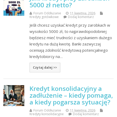
5000 zł netto?
Forum Oddłużanie
11 kwietnia, 2026
Kredyty gotówkowe
Dodaj komentarz
Jeśli chcesz uzyskać kredyt przy zarobkach w
wysokości 5000 zł, to najprawdopodobniej
będziesz mieć trudności z uzyskaniem dużego
kredytu na dużą kwotę. Banki zazwyczaj
oceniają zdolność kredytową potencjalnego
kredytobiorcy na…
Czytaj dalej >>
Kredyt konsolidacyjny a
zadłużenie – kiedy pomaga,
a kiedy pogarsza sytuację?
Forum Oddłużanie
11 kwietnia, 2026
Kredyty konsolidacyjne
Dodaj komentarz