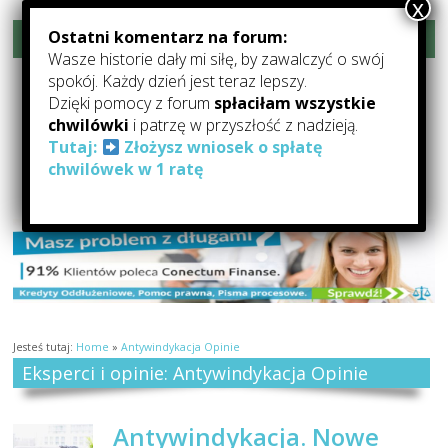
Ostatni komentarz na forum:
Rozwiń menu
Wasze historie dały mi siłę, by zawalczyć o swój
Forum-Oddłużanie.pl –
spokój. Każdy dzień jest teraz lepszy.
Dzięki pomocy z forum
spłaciłam wszystkie
Pomoc Dla Zadłużonych
chwilówki
i patrzę w przyszłość z nadzieją.
Tutaj:
Złożysz wniosek o spłatę
Forum Oddłużeniowe: forum o oddłużaniu, pomocy dla zadłużonych,
chwilówek w 1 ratę
kredytach i pożyczkach
Jesteś tutaj:
Home
»
Antywindykacja Opinie
Eksperci i opinie: Antywindykacja Opinie
Antywindykacja. Nowe