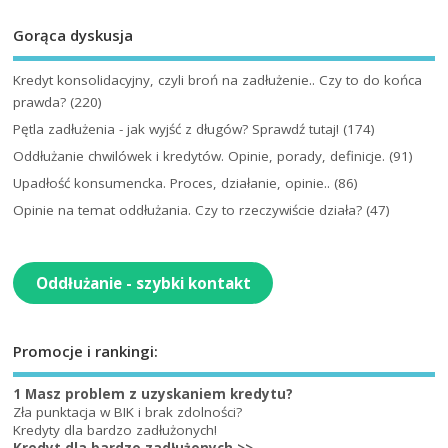
Gorąca dyskusja
Kredyt konsolidacyjny, czyli broń na zadłużenie.. Czy to do końca
prawda?
(220)
Pętla zadłużenia - jak wyjść z długów? Sprawdź tutaj!
(174)
Oddłużanie chwilówek i kredytów. Opinie, porady, definicje.
(91)
Upadłość konsumencka. Proces, działanie, opinie..
(86)
Opinie na temat oddłużania. Czy to rzeczywiście działa?
(47)
Oddłużanie - szybki kontakt
Promocje i rankingi:
1 Masz problem z uzyskaniem kredytu?
Zła punktacja w BIK i brak zdolności?
Kredyty dla bardzo zadłużonych!
Kredyt dla bardzo zadłużonych >>