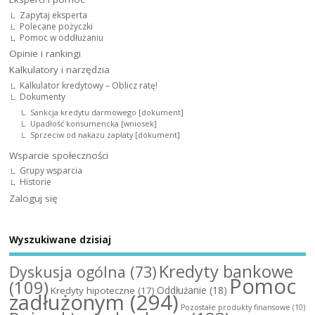
Zapytaj eksperta
Polecane pożyczki
Pomoc w oddłużaniu
Opinie i rankingi
Kalkulatory i narzędzia
Kalkulator kredytowy – Oblicz ratę!
Dokumenty
Sankcja kredytu darmowego [dokument]
Upadłość konsumencka [wniosek]
Sprzeciw od nakazu zapłaty [dokument]
Wsparcie społeczności
Grupy wsparcia
Historie
Zaloguj się
Wyszukiwane dzisiaj
Kredyty bankowe
Dyskusja ogólna
(73)
Pomoc
(109)
Oddłużanie
(18)
Kredyty hipoteczne
(17)
zadłużonym
(294)
Pozostałe produkty finansowe
(10)