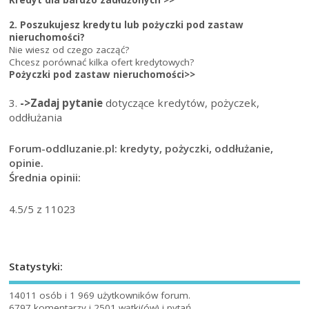
2. Poszukujesz kredytu lub pożyczki pod zastaw
nieruchomości?
Nie wiesz od czego zacząć?
Chcesz porównać kilka ofert kredytowych?
Pożyczki pod zastaw nieruchomości>>
3.
->Zadaj pytanie
dotyczące kredytów, pożyczek,
oddłużania
Forum-oddluzanie.pl: kredyty, pożyczki, oddłużanie,
opinie.
Średnia opinii:
4.5
/5 z
11023
Statystyki:
14011 osób i 1 969 użytkowników forum.
6797 komentarzy i 2501 wątki(ów) i pytań.