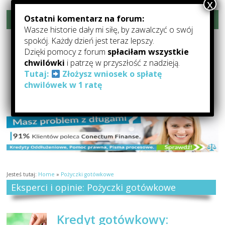
Ostatni komentarz na forum:
Rozwiń menu
Wasze historie dały mi siłę, by zawalczyć o swój
Forum-Oddłużanie.pl –
spokój. Każdy dzień jest teraz lepszy.
Dzięki pomocy z forum
spłaciłam wszystkie
Pomoc Dla Zadłużonych
chwilówki
i patrzę w przyszłość z nadzieją.
Tutaj:
Złożysz wniosek o spłatę
Forum Oddłużeniowe: forum o oddłużaniu, pomocy dla zadłużonych,
chwilówek w 1 ratę
kredytach i pożyczkach
Jesteś tutaj:
Home
»
Pożyczki gotówkowe
Eksperci i opinie: Pożyczki gotówkowe
Kredyt gotówkowy: