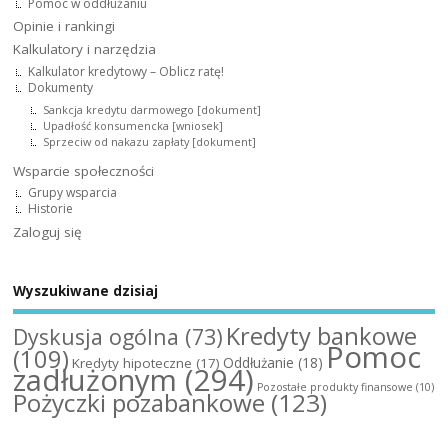
Pomoc w oddłużaniu
Opinie i rankingi
Kalkulatory i narzędzia
Kalkulator kredytowy – Oblicz ratę!
Dokumenty
Sankcja kredytu darmowego [dokument]
Upadłość konsumencka [wniosek]
Sprzeciw od nakazu zapłaty [dokument]
Wsparcie społeczności
Grupy wsparcia
Historie
Zaloguj się
Wyszukiwane dzisiaj
Kredyty bankowe
Dyskusja ogólna
(73)
Pomoc
(109)
Oddłużanie
(18)
Kredyty hipoteczne
(17)
zadłużonym
(294)
Pozostałe produkty finansowe
(10)
Pożyczki pozabankowe
(123)