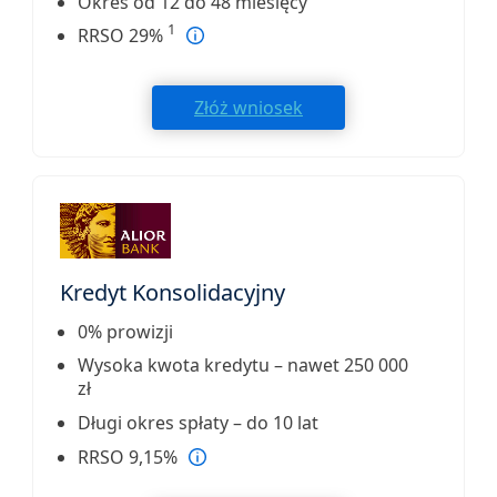
Okres od 12 do 48 miesięcy
1
RRSO 29%
Złóż wniosek
Kredyt Konsolidacyjny
0% prowizji
Wysoka kwota kredytu – nawet 250 000
zł
Długi okres spłaty – do 10 lat
RRSO 9,15%