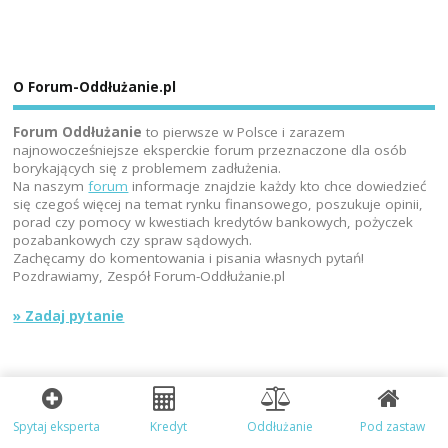
O Forum-Oddłużanie.pl
Forum Oddłużanie
to pierwsze w Polsce i zarazem
najnowocześniejsze eksperckie forum przeznaczone dla osób
borykających się z problemem zadłużenia.
Na naszym
forum
informacje znajdzie każdy kto chce dowiedzieć
się czegoś więcej na temat rynku finansowego, poszukuje opinii,
porad czy pomocy w kwestiach kredytów bankowych, pożyczek
pozabankowych czy spraw sądowych.
Zachęcamy do komentowania i pisania własnych pytań!
Pozdrawiamy, Zespół Forum-Oddłużanie.pl
» Zadaj pytanie
Forum może zawierać linki afiliacyjne, z których może otrzymywać
wynagrodzenie. Wszelkie wyliczenia, przykłady oraz kalkulacje kredytowe nie
stanowią oferty w rozumieniu KC. Ostateczna decyzja kredytowa należy do
Spytaj eksperta
Kredyt
Oddłużanie
Pod zastaw
podmiotu finansującego, kredytodawcy.