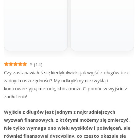
100 000 zł
do 1 mln zł
Gotówka na spłatę zadłużenia.
Spłata w miesięcznych ratach
Minimum formalności, szybka decyzja i
dopasowanych do budżetu. Idealna na
wniosek online bez wychodzenia z
większe wydatki.
domu.
Złóż wniosek
Złóż wniosek
Na spłatę chwilówek
Pomoc prawna
5
(
14
)
100 000 zł
Oddłużanie
Czy zastanawiałeś się kiedykolwiek, jak wyjść z długów bez
prawne
żadnych oszczędności? My odkryliśmy niezwykłą i
Stabilne finansowanie na chwilówki z
jasnymi warunkami, kwotą nawet do
kontrowersyjną metodę, która może Ci pomóc w wyjściu z
Profesjonalna pomoc prawna dla osób
200 tys. zł na 120 miesięcy.
zadłużonych. Analiza umów,
zadłużenia!
negocjacje i realne wsparcie.
Złóż wniosek
Sprawdź pomoc
Wyjście z długów jest jednym z najtrudniejszych
wyzwań finansowych, z którymi możemy się zmierzyć.
Nie tylko wymaga ono wielu wysiłków i poświęceń, ale
również finansowej dyscypliny, co często okazuje się