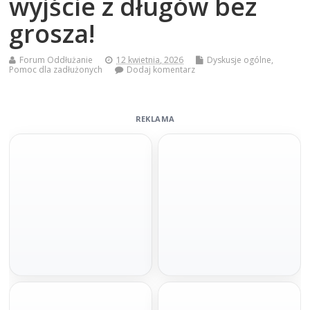
wyjście z długów bez
grosza!
Forum Oddłużanie
12 kwietnia, 2026
Dyskusje ogólne
,
Pomoc dla zadłużonych
Dodaj komentarz
REKLAMA
Szybka decyzja
Pod hipotekę bez BIKu