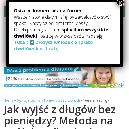
Ostatni komentarz na forum:
Rozwiń menu
Wasze historie dały mi siłę, by zawalczyć o swój
spokój. Każdy dzień jest teraz lepszy.
Forum-Oddłużanie.pl –
Dzięki pomocy z forum
spłaciłam wszystkie
Pomoc Dla Zadłużonych
chwilówki
i patrzę w przyszłość z nadzieją.
Tutaj:
Złożysz wniosek o spłatę
chwilówek w 1 ratę
Forum Oddłużeniowe: forum o oddłużaniu, pomocy dla zadłużonych,
kredytach i pożyczkach
Home
»
Dyskusje ogólne
»
Pomoc dla zadłużonych
» You are reading »
Jak wyjść z długów bez
pieniędzy? Metoda na