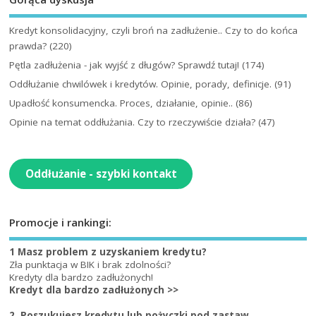
Kredyt konsolidacyjny, czyli broń na zadłużenie.. Czy to do końca
prawda?
(220)
Pętla zadłużenia - jak wyjść z długów? Sprawdź tutaj!
(174)
Oddłużanie chwilówek i kredytów. Opinie, porady, definicje.
(91)
Upadłość konsumencka. Proces, działanie, opinie..
(86)
Opinie na temat oddłużania. Czy to rzeczywiście działa?
(47)
Oddłużanie - szybki kontakt
Promocje i rankingi:
1 Masz problem z uzyskaniem kredytu?
Zła punktacja w BIK i brak zdolności?
Kredyty dla bardzo zadłużonych!
Kredyt dla bardzo zadłużonych >>
2. Poszukujesz kredytu lub pożyczki pod zastaw