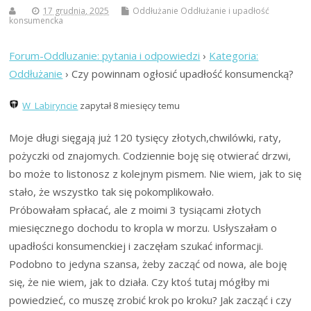
17 grudnia, 2025
Oddłużanie
Oddłużanie
i
upadłość
konsumencka
Forum-Oddluzanie: pytania i odpowiedzi
›
Kategoria:
Oddłużanie
›
Czy powinnam ogłosić upadłość konsumencką?
W_Labiryncie
zapytał 8 miesięcy temu
Moje długi sięgają już 120 tysięcy złotych,chwilówki, raty,
pożyczki od znajomych. Codziennie boję się otwierać drzwi,
bo może to listonosz z kolejnym pismem. Nie wiem, jak to się
stało, że wszystko tak się pokomplikowało.
Próbowałam spłacać, ale z moimi 3 tysiącami złotych
miesięcznego dochodu to kropla w morzu. Usłyszałam o
upadłości konsumenckiej i zaczęłam szukać informacji.
Podobno to jedyna szansa, żeby zacząć od nowa, ale boję
się, że nie wiem, jak to działa. Czy ktoś tutaj mógłby mi
powiedzieć, co muszę zrobić krok po kroku? Jak zacząć i czy