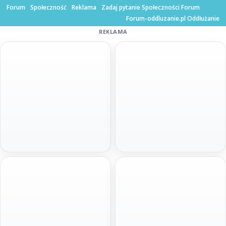
Forum
Społeczność
Reklama
Zadaj pytanie Społeczności Forum
Forum-oddluzanie.pl Oddłużanie
REKLAMA
Szybka decyzja
Pod hipotekę bez BIKu
100 000 zł
do 1 mln zł
Gotówka na spłatę zadłużenia. Minimum
Spłata w miesięcznych ratach
formalności, szybka decyzja i wniosek
dopasowanych do budżetu. Idealna na
online bez wychodzenia z domu.
większe wydatki.
Złóż wniosek
Złóż wniosek