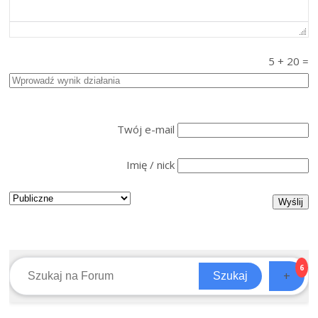
5
+
20
=
Twój e-mail
Imię / nick
6
+
Szukaj