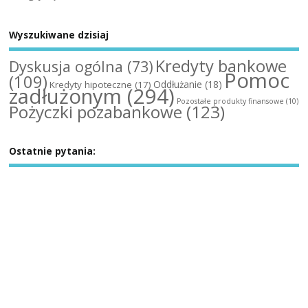
Wyszukiwane dzisiaj
Kredyty bankowe
Dyskusja ogólna
(73)
Pomoc
(109)
Oddłużanie
(18)
Kredyty hipoteczne
(17)
zadłużonym
(294)
Pozostałe produkty finansowe
(10)
Pożyczki pozabankowe
(123)
Ostatnie pytania: