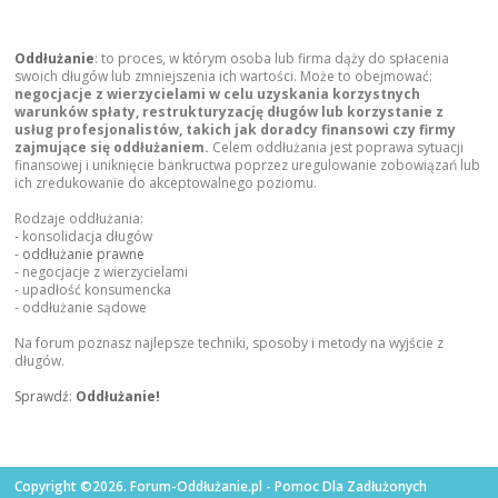
Oddłużanie
: to proces, w którym osoba lub firma dąży do spłacenia
swoich długów lub zmniejszenia ich wartości. Może to obejmować:
negocjacje z wierzycielami w celu uzyskania korzystnych
warunków spłaty, restrukturyzację długów lub korzystanie z
usług profesjonalistów, takich jak doradcy finansowi czy firmy
zajmujące się oddłużaniem.
Celem oddłużania jest poprawa sytuacji
finansowej i uniknięcie bankructwa poprzez uregulowanie zobowiązań lub
ich zredukowanie do akceptowalnego poziomu.
Rodzaje oddłużania:
- konsolidacja długów
-
oddłużanie prawne
- negocjacje z wierzycielami
- upadłość konsumencka
- oddłużanie sądowe
Na forum poznasz najlepsze techniki, sposoby i metody na wyjście z
długów.
Sprawdź:
Oddłużanie!
Copyright ©2026. Forum-Oddłużanie.pl - Pomoc Dla Zadłużonych