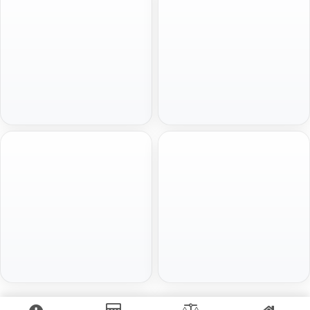
Szybka decyzja
Pod hipotekę bez BIKu
100 000 zł
do 1 mln zł
Gotówka na spłatę zadłużenia. Minimum
Spłata w miesięcznych ratach
formalności, szybka decyzja i wniosek
dopasowanych do budżetu. Idealna na
online bez wychodzenia z domu.
większe wydatki.
Złóż wniosek
Złóż wniosek
Na spłatę chwilówek
Pomoc prawna