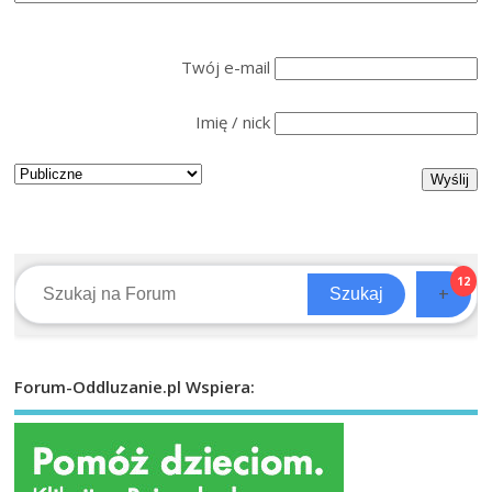
Twój e-mail
Imię / nick
12
+
Szukaj
Forum-Oddluzanie.pl Wspiera: