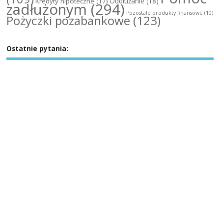
Oddłużanie
(18)
Kredyty hipoteczne
(17)
zadłużonym
(294)
Pozostałe produkty finansowe
(10)
Pożyczki pozabankowe
(123)
Ostatnie pytania: