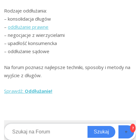
lutego
2025
Rodzaje oddłużania:
r.
– konsolidacja długów
–
oddłużanie prawne
– negocjacje z wierzycielami
– upadłość konsumencka
– oddłużanie sądowe
Na forum poznasz najlepsze techniki, sposoby i metody na
wyjście z długów.
Sprawdź:
Oddłużanie!
7
+
Szukaj