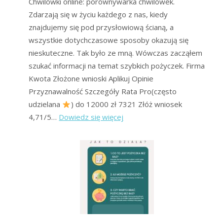
Chwilówki online: porównywarka chwilówek.
Zdarzają się w życiu każdego z nas, kiedy
znajdujemy się pod przysłowiową ścianą, a
wszystkie dotychczasowe sposoby okazują się
nieskuteczne. Tak było ze mną. Wówczas zacząłem
szukać informacji na temat szybkich pożyczek. Firma
Kwota Złożone wnioski Aplikuj Opinie
Przyznawalność Szczegóły Rata Pro(często
udzielana
) do 12000 zł 7321 Złóż wniosek
:
4,71/5…
Dowiedz się więcej
Chwilówki
Online
–
Ranking
Forum
Oddłużeniowego