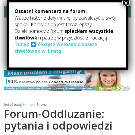
Ostatni komentarz na forum:
Rozwiń menu
Wasze historie dały mi siłę, by zawalczyć o swój
Forum-Oddłużanie.pl –
spokój. Każdy dzień jest teraz lepszy.
Dzięki pomocy z forum
spłaciłam wszystkie
Pomoc Dla Zadłużonych
chwilówki
i patrzę w przyszłość z nadzieją.
Tutaj:
Złożysz wniosek o spłatę
Forum Oddłużeniowe: forum o oddłużaniu, pomocy dla zadłużonych,
chwilówek w 1 ratę
kredytach i pożyczkach
Jesteś tutaj:
Home
»
Strona
Forum-Oddluzanie:
pytania i odpowiedzi