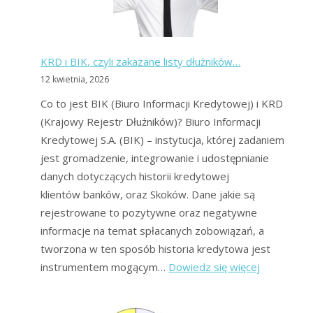
banki?
Sprawdź
różnice!
KRD i BIK, czyli zakazane listy dłużników…
12 kwietnia, 2026
Co to jest BIK (Biuro Informacji Kredytowej) i KRD
(Krajowy Rejestr Dłużników)? Biuro Informacji
Kredytowej S.A. (BIK) – instytucja, której zadaniem
jest gromadzenie, integrowanie i udostępnianie
danych dotyczących historii kredytowej
klientów banków, oraz Skoków. Dane jakie są
rejestrowane to pozytywne oraz negatywne
informacje na temat spłacanych zobowiązań, a
tworzona w ten sposób historia kredytowa jest
:
instrumentem mogącym…
Dowiedz się więcej
KRD
i