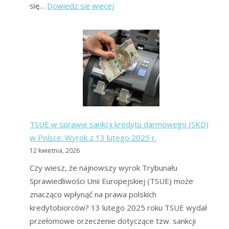
:
się…
Dowiedz się więcej
Jak
wyjść
z
długów
bez
pieniędzy?
Metoda
na
TSUE w sprawie sankcji kredytu darmowego (SKD)
wyjście
w Polsce: Wyrok z 13 lutego 2025 r.
z
12 kwietnia, 2026
długów
bez
Czy wiesz, że najnowszy wyrok Trybunału
grosza!
Sprawiedliwości Unii Europejskiej (TSUE) może
znacząco wpłynąć na prawa polskich
kredytobiorców? 13 lutego 2025 roku TSUE wydał
przełomowe orzeczenie dotyczące tzw. sankcji