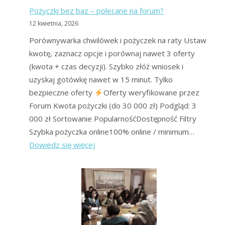
Pożyczki bez baz – polecane na forum?
12 kwietnia, 2026
Porównywarka chwilówek i pożyczek na raty Ustaw
kwotę, zaznacz opcje i porównaj nawet 3 oferty
(kwota + czas decyzji). Szybko złóż wniosek i
uzyskaj gotówkę nawet w 15 minut. Tylko
bezpieczne oferty
Oferty weryfikowane przez
Forum Kwota pożyczki (do 30 000 zł) Podgląd: 3
000 zł Sortowanie PopularnośćDostępność Filtry
Szybka pożyczka online100% online / minimum…
:
Dowiedz się więcej
Pożyczki
bez
baz
–
polecane
na