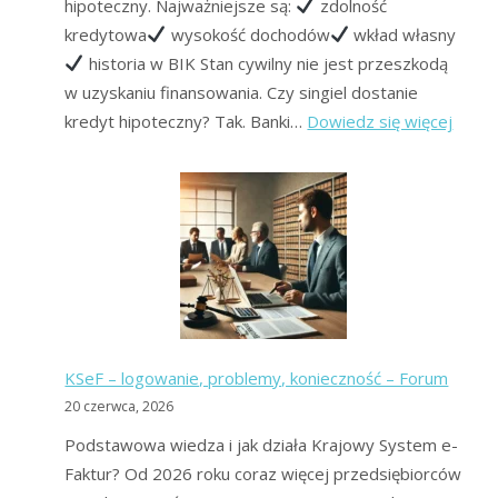
hipoteczny. Najważniejsze są:
zdolność
kredytowa
wysokość dochodów
wkład własny
historia w BIK Stan cywilny nie jest przeszkodą
w uzyskaniu finansowania. Czy singiel dostanie
:
kredyt hipoteczny? Tak. Banki…
Dowiedz się więcej
Kredy
hipot
dla
singla
–
gdzie
i
jak
KSeF – logowanie, problemy, konieczność – Forum
uzysk
20 czerwca, 2026
najszy
Podstawowa wiedza i jak działa Krajowy System e-
Faktur? Od 2026 roku coraz więcej przedsiębiorców