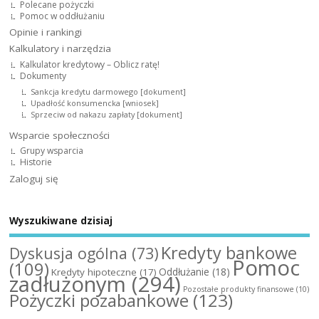
Polecane pożyczki
Pomoc w oddłużaniu
Opinie i rankingi
Kalkulatory i narzędzia
Kalkulator kredytowy – Oblicz ratę!
Dokumenty
Sankcja kredytu darmowego [dokument]
Upadłość konsumencka [wniosek]
Sprzeciw od nakazu zapłaty [dokument]
Wsparcie społeczności
Grupy wsparcia
Historie
Zaloguj się
Wyszukiwane dzisiaj
Kredyty bankowe
Dyskusja ogólna
(73)
Pomoc
(109)
Oddłużanie
(18)
Kredyty hipoteczne
(17)
zadłużonym
(294)
Pozostałe produkty finansowe
(10)
Pożyczki pozabankowe
(123)