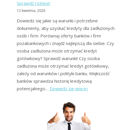
Sprawdź różnice!
z
12 kwietnia, 2026
długów
Dowiedz się jakie są warunki i potrzebne
dokumenty, aby uzyskać kredyty dla zadłużonych
osób i firm. Porównaj oferty banków i firm
pozabankowych i znajdź najlepszą dla siebie. Czy
osoba zadłużona może otrzymać kredyt
gotówkowy? Sprawdź warunki! Czy osoba
zadłużona może otrzymać kredyt gotówkowy,
zależy od warunków i polityki banku. Większość
banków sprawdza historię kredytową
:
potencjalnego…
Dowiedz się więcej
Jakie
kredyty
dla
zadłużonych
oferują