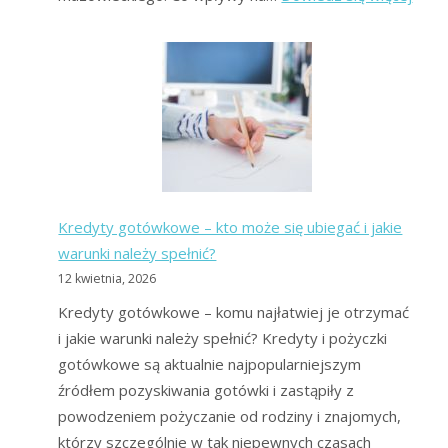
Upad
Kons
2026
Mas
upadł
Co
to
jest?
Kredyty gotówkowe – kto może się ubiegać i jakie
warunki należy spełnić?
12 kwietnia, 2026
Kredyty gotówkowe – komu najłatwiej je otrzymać
i jakie warunki należy spełnić? Kredyty i pożyczki
gotówkowe są aktualnie najpopularniejszym
źródłem pozyskiwania gotówki i zastąpiły z
powodzeniem pożyczanie od rodziny i znajomych,
którzy szczególnie w tak niepewnych czasach