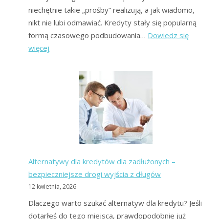
niechętnie takie „prośby” realizują, a jak wiadomo,
nikt nie lubi odmawiać. Kredyty stały się popularną
formą czasowego podbudowania…
Dowiedz się
:
więcej
Kredyty
gotówkowe
–
kto
może
się
ubiegać
i
Alternatywy dla kredytów dla zadłużonych –
jakie
bezpieczniejsze drogi wyjścia z długów
warunki
12 kwietnia, 2026
należy
spełnić?
Dlaczego warto szukać alternatyw dla kredytu? Jeśli
dotarłeś do tego miejsca, prawdopodobnie już