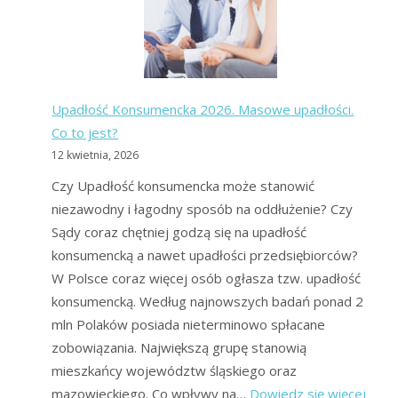
długów:
czy
warto?
Upadłość Konsumencka 2026. Masowe upadłości.
Co to jest?
12 kwietnia, 2026
Czy Upadłość konsumencka może stanowić
niezawodny i łagodny sposób na oddłużenie? Czy
Sądy coraz chętniej godzą się na upadłość
konsumencką a nawet upadłości przedsiębiorców?
W Polsce coraz więcej osób ogłasza tzw. upadłość
konsumencką. Według najnowszych badań ponad 2
mln Polaków posiada nieterminowo spłacane
zobowiązania. Największą grupę stanowią
mieszkańcy województw śląskiego oraz
:
mazowieckiego. Co wpływy na…
Dowiedz się więcej