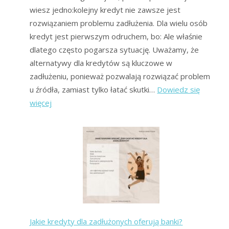
wiesz jedno:kolejny kredyt nie zawsze jest
rozwiązaniem problemu zadłużenia. Dla wielu osób
kredyt jest pierwszym odruchem, bo: Ale właśnie
dlatego często pogarsza sytuację. Uważamy, że
alternatywy dla kredytów są kluczowe w
zadłużeniu, ponieważ pozwalają rozwiązać problem
u źródła, zamiast tylko łatać skutki…
Dowiedz się
:
więcej
Alternatywy
dla
kredytów
dla
zadłużonych
–
bezpieczniejsze
drogi
Jakie kredyty dla zadłużonych oferują banki?
wyjścia