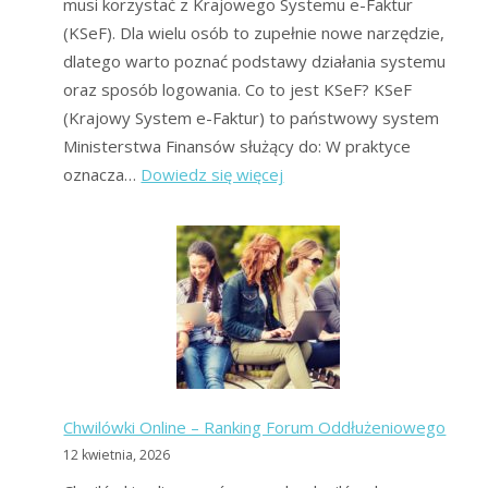
musi korzystać z Krajowego Systemu e-Faktur
(KSeF). Dla wielu osób to zupełnie nowe narzędzie,
dlatego warto poznać podstawy działania systemu
oraz sposób logowania. Co to jest KSeF? KSeF
(Krajowy System e-Faktur) to państwowy system
Ministerstwa Finansów służący do: W praktyce
:
oznacza…
Dowiedz się więcej
KSeF
–
logowanie,
problemy,
konieczność
–
Forum
Chwilówki Online – Ranking Forum Oddłużeniowego
12 kwietnia, 2026