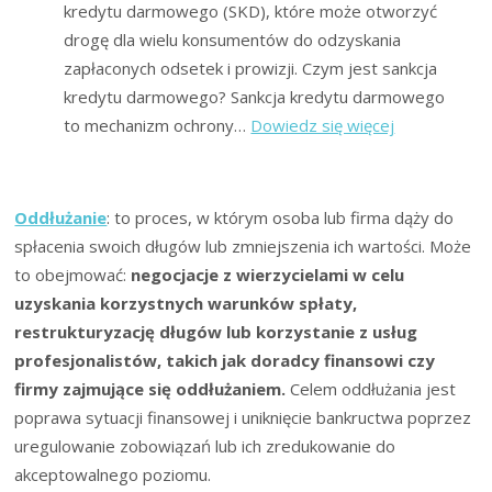
kredytu darmowego (SKD), które może otworzyć
drogę dla wielu konsumentów do odzyskania
zapłaconych odsetek i prowizji. Czym jest sankcja
kredytu darmowego? Sankcja kredytu darmowego
:
to mechanizm ochrony…
Dowiedz się więcej
TSUE
w
sprawie
Oddłużanie
: to proces, w którym osoba lub firma dąży do
sankcji
spłacenia swoich długów lub zmniejszenia ich wartości. Może
kredytu
to obejmować:
negocjacje z wierzycielami w celu
darmowego
uzyskania korzystnych warunków spłaty,
(SKD)
restrukturyzację długów lub korzystanie z usług
w
profesjonalistów, takich jak doradcy finansowi czy
Polsce:
firmy zajmujące się oddłużaniem.
Celem oddłużania jest
Wyrok
poprawa sytuacji finansowej i uniknięcie bankructwa poprzez
z
uregulowanie zobowiązań lub ich zredukowanie do
13
akceptowalnego poziomu.