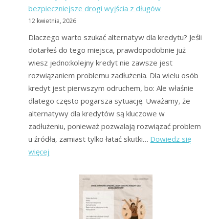
bezpieczniejsze drogi wyjścia z długów
warunki
12 kwietnia, 2026
należy
spełnić?
Dlaczego warto szukać alternatyw dla kredytu? Jeśli
dotarłeś do tego miejsca, prawdopodobnie już
wiesz jedno:kolejny kredyt nie zawsze jest
rozwiązaniem problemu zadłużenia. Dla wielu osób
kredyt jest pierwszym odruchem, bo: Ale właśnie
dlatego często pogarsza sytuację. Uważamy, że
alternatywy dla kredytów są kluczowe w
zadłużeniu, ponieważ pozwalają rozwiązać problem
u źródła, zamiast tylko łatać skutki…
Dowiedz się
:
więcej
Alternatywy
dla
kredytów
dla
zadłużonych