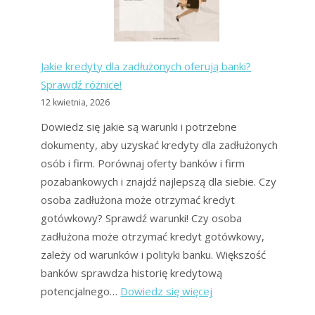
–
bezpieczniejsze
drogi
Jakie kredyty dla zadłużonych oferują banki?
wyjścia
Sprawdź różnice!
z
12 kwietnia, 2026
długów
Dowiedz się jakie są warunki i potrzebne
dokumenty, aby uzyskać kredyty dla zadłużonych
osób i firm. Porównaj oferty banków i firm
pozabankowych i znajdź najlepszą dla siebie. Czy
osoba zadłużona może otrzymać kredyt
gotówkowy? Sprawdź warunki! Czy osoba
zadłużona może otrzymać kredyt gotówkowy,
zależy od warunków i polityki banku. Większość
banków sprawdza historię kredytową
:
potencjalnego…
Dowiedz się więcej
Jakie