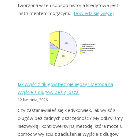
tworzona w ten sposób historia kredytowa jest
:
instrumentem mogącym…
Dowiedz się więcej
KRD
i
BIK,
czyli
zakazane
listy
dłużników
Jak wyjść z długów bez pieniędzy? Metoda na
wyjście z długów bez grosza!
12 kwietnia, 2026
Czy zastanawiałeś się kiedykolwiek, jak wyjść z
długów bez żadnych oszczędności? My odkryliśmy
niezwykłą i kontrowersyjną metodę, która może Ci
pomóc w wyjściu z zadłużenia! Wyjście z długów