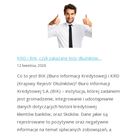
kredyty
dla
zadłużonych
oferują
banki?
Sprawdź
różnice!
KRD i BIK, czyli zakazane listy dłużników…
12 kwietnia, 2026
Co to jest BIK (Biuro Informacji Kredytowej) i KRD
(Krajowy Rejestr Dłużników)? Biuro Informacji
Kredytowej S.A. (BIK) – instytucja, której zadaniem
jest gromadzenie, integrowanie i udostępnianie
danych dotyczących historii kredytowej
klientów banków, oraz Skoków. Dane jakie są
rejestrowane to pozytywne oraz negatywne
informacje na temat spłacanych zobowiązań, a