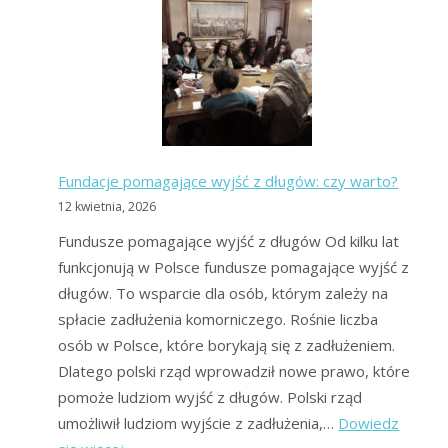
bez
baz
–
polecane
na
forum?
Fundacje pomagające wyjść z długów: czy warto?
12 kwietnia, 2026
Fundusze pomagające wyjść z długów Od kilku lat
funkcjonują w Polsce fundusze pomagające wyjść z
długów. To wsparcie dla osób, którym zależy na
spłacie zadłużenia komorniczego. Rośnie liczba
osób w Polsce, które borykają się z zadłużeniem.
Dlatego polski rząd wprowadził nowe prawo, które
pomoże ludziom wyjść z długów. Polski rząd
umożliwił ludziom wyjście z zadłużenia,…
Dowiedz
: