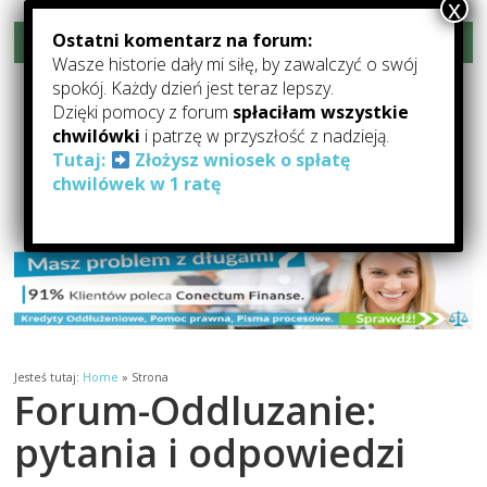
Ostatni komentarz na forum:
Rozwiń menu
Wasze historie dały mi siłę, by zawalczyć o swój
Forum-Oddłużanie.pl –
spokój. Każdy dzień jest teraz lepszy.
Dzięki pomocy z forum
spłaciłam wszystkie
Pomoc Dla Zadłużonych
chwilówki
i patrzę w przyszłość z nadzieją.
Tutaj:
Złożysz wniosek o spłatę
Forum Oddłużeniowe: forum o oddłużaniu, pomocy dla zadłużonych,
chwilówek w 1 ratę
kredytach i pożyczkach
Jesteś tutaj:
Home
»
Strona
Forum-Oddluzanie:
pytania i odpowiedzi