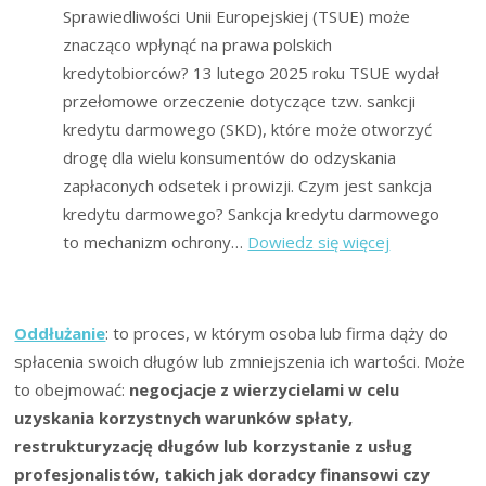
grosza!
Sprawiedliwości Unii Europejskiej (TSUE) może
znacząco wpłynąć na prawa polskich
kredytobiorców? 13 lutego 2025 roku TSUE wydał
przełomowe orzeczenie dotyczące tzw. sankcji
kredytu darmowego (SKD), które może otworzyć
drogę dla wielu konsumentów do odzyskania
zapłaconych odsetek i prowizji. Czym jest sankcja
kredytu darmowego? Sankcja kredytu darmowego
:
to mechanizm ochrony…
Dowiedz się więcej
TSUE
w
sprawie
Oddłużanie
: to proces, w którym osoba lub firma dąży do
sankcji
spłacenia swoich długów lub zmniejszenia ich wartości. Może
kredytu
to obejmować:
negocjacje z wierzycielami w celu
darmowego
uzyskania korzystnych warunków spłaty,
(SKD)
restrukturyzację długów lub korzystanie z usług
w
profesjonalistów, takich jak doradcy finansowi czy