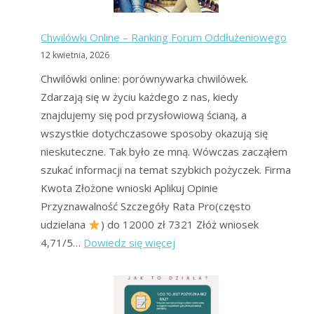
Forum
Chwilówki Online – Ranking Forum Oddłużeniowego
12 kwietnia, 2026
Chwilówki online: porównywarka chwilówek.
Zdarzają się w życiu każdego z nas, kiedy
znajdujemy się pod przysłowiową ścianą, a
wszystkie dotychczasowe sposoby okazują się
nieskuteczne. Tak było ze mną. Wówczas zacząłem
szukać informacji na temat szybkich pożyczek. Firma
Kwota Złożone wnioski Aplikuj Opinie
Przyznawalność Szczegóły Rata Pro(często
udzielana
) do 12000 zł 7321 Złóż wniosek
:
4,71/5…
Dowiedz się więcej
Chwilówki
Online
–