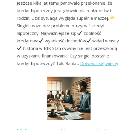
Jeszcze kilka lat temu panowało przekonanie, że
kredyt hipoteczny jest głównie dla małżeństw i
rodzin. Dziś sytuacja wygląda zupełnie inaczej.
Singiel może bez problemu otrzymać kredyt
hipoteczny. Najważniejsze są:
zdolność
kredytowa
wysokość dochodów
wkład własny
historia w BIK Stan cywilny nie jest przeszkodą
w uzyskaniu finansowania. Czy singiel dostanie
:
kredyt hipoteczny? Tak. Banki…
Dowiedz się więcej
Kredy
hipot
dla
singla
–
gdzie
i
jak