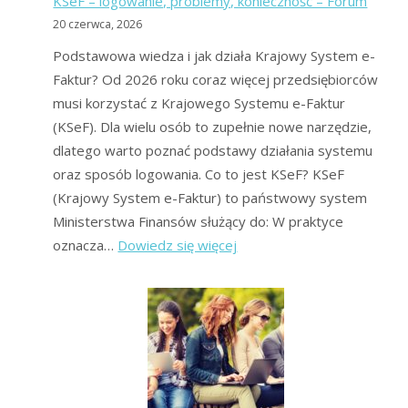
KSeF – logowanie, problemy, konieczność – Forum
uzysk
20 czerwca, 2026
najszy
Podstawowa wiedza i jak działa Krajowy System e-
Faktur? Od 2026 roku coraz więcej przedsiębiorców
musi korzystać z Krajowego Systemu e-Faktur
(KSeF). Dla wielu osób to zupełnie nowe narzędzie,
dlatego warto poznać podstawy działania systemu
oraz sposób logowania. Co to jest KSeF? KSeF
(Krajowy System e-Faktur) to państwowy system
Ministerstwa Finansów służący do: W praktyce
:
oznacza…
Dowiedz się więcej
KSeF
–
logowanie,
problemy,
konieczność
–