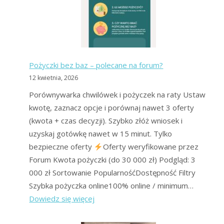
Ranking
Forum
Oddłużeniowego
Pożyczki bez baz – polecane na forum?
12 kwietnia, 2026
Porównywarka chwilówek i pożyczek na raty Ustaw
kwotę, zaznacz opcje i porównaj nawet 3 oferty
(kwota + czas decyzji). Szybko złóż wniosek i
uzyskaj gotówkę nawet w 15 minut. Tylko
bezpieczne oferty
Oferty weryfikowane przez
Forum Kwota pożyczki (do 30 000 zł) Podgląd: 3
000 zł Sortowanie PopularnośćDostępność Filtry
Szybka pożyczka online100% online / minimum…
:
Dowiedz się więcej
Pożyczki