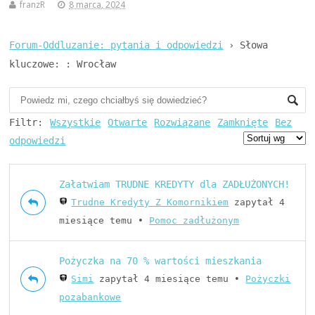
franzR
8 marca, 2024
Forum-Oddluzanie: pytania i odpowiedzi
›
Słowa
kluczowe: : Wrocław
Filtr:
Wszystkie
Otwarte
Rozwiązane
Zamknięte
Bez
odpowiedzi
Załatwiam TRUDNE KREDYTY dla ZADŁUŻONYCH!
Trudne Kredyty Z Komornikiem
zapytał 4
miesiące temu
•
Pomoc zadłużonym
Pożyczka na 70 % wartości mieszkania
Simi
zapytał 4 miesiące temu
•
Pożyczki
pozabankowe