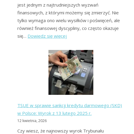
jest jednym z najtrudniejszych wyzwań
finansowych, z którymi możemy się zmierzyć. Nie
tylko wymaga ono wielu wysiłków i poświęceń, ale
również finansowej dyscypliny, co często okazuje
:
się…
Dowiedz się więcej
Jak
wyjść
z
długów
bez
pieniędzy?
Metoda
na
TSUE w sprawie sankcji kredytu darmowego (SKD)
wyjście
w Polsce: Wyrok z 13 lutego 2025 r.
z
12 kwietnia, 2026
długów
bez
Czy wiesz, że najnowszy wyrok Trybunału