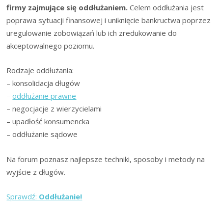
Polsce:
firmy zajmujące się oddłużaniem.
Celem oddłużania jest
Wyrok
poprawa sytuacji finansowej i uniknięcie bankructwa poprzez
z
uregulowanie zobowiązań lub ich zredukowanie do
13
akceptowalnego poziomu.
lutego
2025
Rodzaje oddłużania:
r.
– konsolidacja długów
–
oddłużanie prawne
– negocjacje z wierzycielami
– upadłość konsumencka
– oddłużanie sądowe
Na forum poznasz najlepsze techniki, sposoby i metody na
wyjście z długów.
Sprawdź:
Oddłużanie!