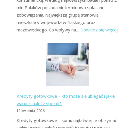
mln Polaków posiada nieterminowo spłacane
zobowiązania. Największą grupę stanowią
mieszkańcy województw śląskiego oraz
:
mazowieckiego. Co wpływy na…
Dowiedz się więcej
Upad
Kons
2026
Mas
upadł
Co
to
jest?
Kredyty gotówkowe – kto może się ubiegać i jakie
warunki należy spełnić?
12 kwietnia, 2026
Kredyty gotówkowe – komu najłatwiej je otrzymać
i jakie warunki należy spełnić? Kredyty i pożyczki