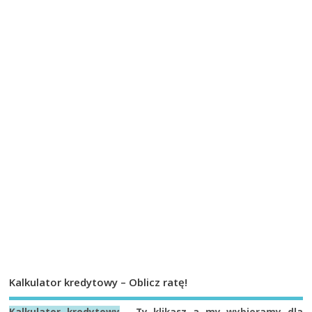
Kalkulator kredytowy – Oblicz ratę!
Kalkulator kredytowy
- Ty klikasz a my wybieramy dla