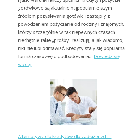
gotówkowe są aktualnie najpopularniejszym
źródłem pozyskiwania gotówki i zastąpiły z
powodzeniem pożyczanie od rodziny i znajomych,
którzy szczególnie w tak niepewnych czasach
niechętnie takie „prośby” realizują, a jak wiadomo,
nikt nie lubi odmawiać. Kredyty stały się popularną
formą czasowego podbudowania…
Dowiedz się
:
więcej
Kredyty
gotówkowe
–
kto
może
się
ubiegać
i
Alternatywy dla kredytów dla zadłużonych –
jakie