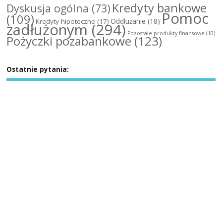
Kredyty bankowe
Dyskusja ogólna
(73)
Pomoc
(109)
Oddłużanie
(18)
Kredyty hipoteczne
(17)
zadłużonym
(294)
Pozostałe produkty finansowe
(10)
Pożyczki pozabankowe
(123)
Ostatnie pytania: