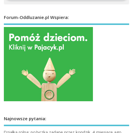
Forum-Oddluzanie.pl Wspiera:
Najnowsze pytania:
Działka rolna: pożyczka
zadane przez kondzik, 4 miesiące ago.