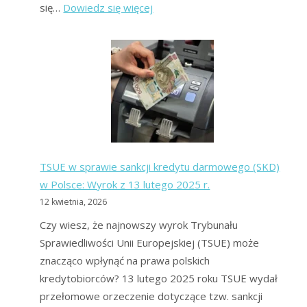
:
się…
Dowiedz się więcej
Jak
wyjść
z
długów
bez
pieniędzy?
Metoda
na
TSUE w sprawie sankcji kredytu darmowego (SKD)
wyjście
w Polsce: Wyrok z 13 lutego 2025 r.
z
12 kwietnia, 2026
długów
bez
Czy wiesz, że najnowszy wyrok Trybunału
grosza!
Sprawiedliwości Unii Europejskiej (TSUE) może
znacząco wpłynąć na prawa polskich
kredytobiorców? 13 lutego 2025 roku TSUE wydał
przełomowe orzeczenie dotyczące tzw. sankcji