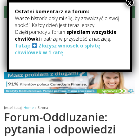
Ostatni komentarz na forum:
Rozwiń menu
Wasze historie dały mi siłę, by zawalczyć o swój
Forum-Oddłużanie.pl –
spokój. Każdy dzień jest teraz lepszy.
Dzięki pomocy z forum
spłaciłam wszystkie
Pomoc Dla Zadłużonych
chwilówki
i patrzę w przyszłość z nadzieją.
Tutaj:
Złożysz wniosek o spłatę
Forum Oddłużeniowe: forum o oddłużaniu, pomocy dla zadłużonych,
chwilówek w 1 ratę
kredytach i pożyczkach
Jesteś tutaj:
Home
»
Strona
Forum-Oddluzanie:
pytania i odpowiedzi