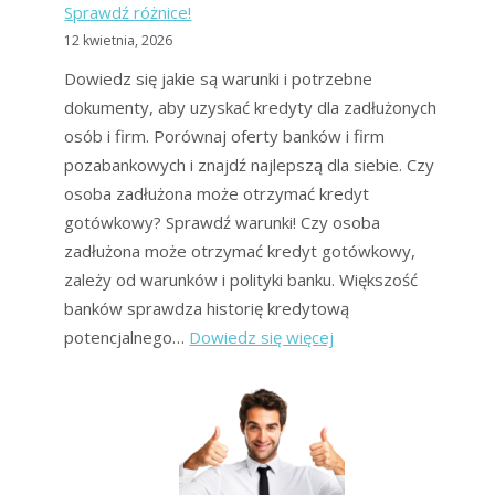
Sprawdź różnice!
z
12 kwietnia, 2026
długów
Dowiedz się jakie są warunki i potrzebne
dokumenty, aby uzyskać kredyty dla zadłużonych
osób i firm. Porównaj oferty banków i firm
pozabankowych i znajdź najlepszą dla siebie. Czy
osoba zadłużona może otrzymać kredyt
gotówkowy? Sprawdź warunki! Czy osoba
zadłużona może otrzymać kredyt gotówkowy,
zależy od warunków i polityki banku. Większość
banków sprawdza historię kredytową
:
potencjalnego…
Dowiedz się więcej
Jakie
kredyty
dla
zadłużonych
oferują