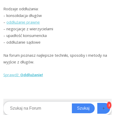
lutego
2025
Rodzaje oddłużania:
r.
– konsolidacja długów
–
oddłużanie prawne
– negocjacje z wierzycielami
– upadłość konsumencka
– oddłużanie sądowe
Na forum poznasz najlepsze techniki, sposoby i metody na
wyjście z długów.
Sprawdź:
Oddłużanie!
2
+
Szukaj