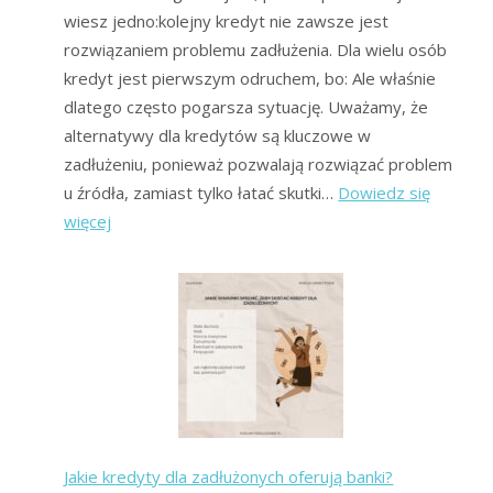
wiesz jedno:kolejny kredyt nie zawsze jest
rozwiązaniem problemu zadłużenia. Dla wielu osób
kredyt jest pierwszym odruchem, bo: Ale właśnie
dlatego często pogarsza sytuację. Uważamy, że
alternatywy dla kredytów są kluczowe w
zadłużeniu, ponieważ pozwalają rozwiązać problem
u źródła, zamiast tylko łatać skutki…
Dowiedz się
:
więcej
Alternatywy
dla
kredytów
dla
zadłużonych
–
bezpieczniejsze
drogi
Jakie kredyty dla zadłużonych oferują banki?
wyjścia