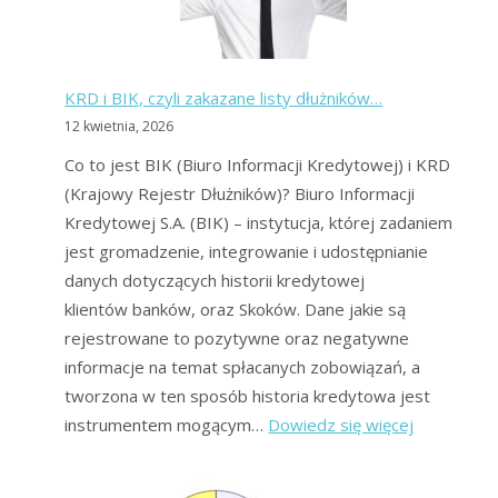
banki?
Sprawdź
różnice!
KRD i BIK, czyli zakazane listy dłużników…
12 kwietnia, 2026
Co to jest BIK (Biuro Informacji Kredytowej) i KRD
(Krajowy Rejestr Dłużników)? Biuro Informacji
Kredytowej S.A. (BIK) – instytucja, której zadaniem
jest gromadzenie, integrowanie i udostępnianie
danych dotyczących historii kredytowej
klientów banków, oraz Skoków. Dane jakie są
rejestrowane to pozytywne oraz negatywne
informacje na temat spłacanych zobowiązań, a
tworzona w ten sposób historia kredytowa jest
:
instrumentem mogącym…
Dowiedz się więcej
KRD
i