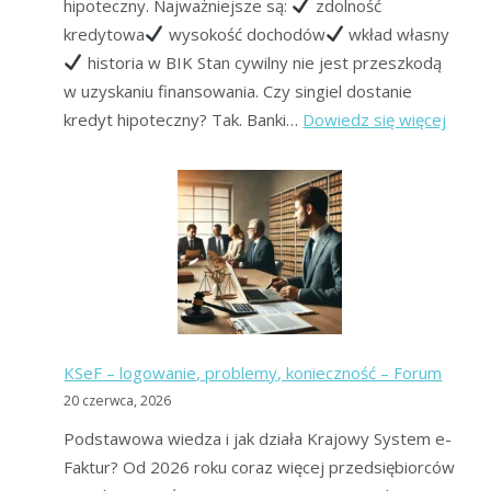
hipoteczny. Najważniejsze są:
zdolność
kredytowa
wysokość dochodów
wkład własny
historia w BIK Stan cywilny nie jest przeszkodą
w uzyskaniu finansowania. Czy singiel dostanie
:
kredyt hipoteczny? Tak. Banki…
Dowiedz się więcej
Kredy
hipot
dla
singla
–
gdzie
i
jak
KSeF – logowanie, problemy, konieczność – Forum
uzysk
20 czerwca, 2026
najszy
Podstawowa wiedza i jak działa Krajowy System e-
Faktur? Od 2026 roku coraz więcej przedsiębiorców