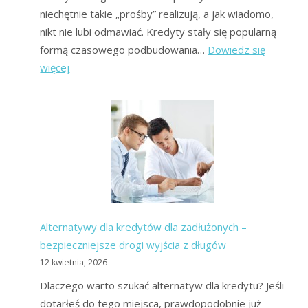
niechętnie takie „prośby” realizują, a jak wiadomo,
nikt nie lubi odmawiać. Kredyty stały się popularną
formą czasowego podbudowania…
Dowiedz się
:
więcej
Kredyty
gotówkowe
–
kto
może
się
ubiegać
i
Alternatywy dla kredytów dla zadłużonych –
jakie
bezpieczniejsze drogi wyjścia z długów
warunki
12 kwietnia, 2026
należy
spełnić?
Dlaczego warto szukać alternatyw dla kredytu? Jeśli
dotarłeś do tego miejsca, prawdopodobnie już