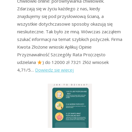
Chwilówki online: porównywarka chwilówek.
Zdarzają się w życiu każdego z nas, kiedy
znajdujemy się pod przysłowiową ścianą, a
wszystkie dotychczasowe sposoby okazują się
nieskuteczne. Tak było ze mną. Wówczas zacząłem
szukać informacji na temat szybkich pożyczek. Firma
Kwota Złożone wnioski Aplikuj Opinie
Przyznawalność Szczegóły Rata Pro(często
udzielana
) do 12000 zł 7321 Złóż wniosek
:
4,71/5…
Dowiedz się więcej
Chwilówki
Online
–
Ranking
Forum
Oddłużeniowego