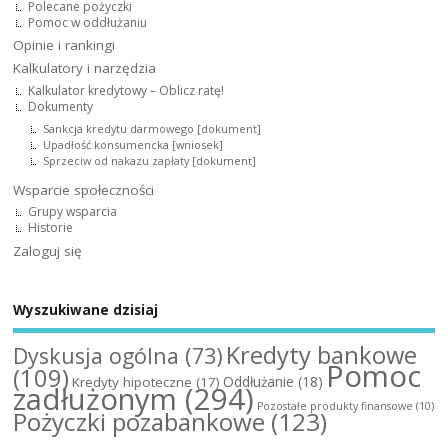
Polecane pożyczki
Pomoc w oddłużaniu
Opinie i rankingi
Kalkulatory i narzędzia
Kalkulator kredytowy – Oblicz ratę!
Dokumenty
Sankcja kredytu darmowego [dokument]
Upadłość konsumencka [wniosek]
Sprzeciw od nakazu zapłaty [dokument]
Wsparcie społeczności
Grupy wsparcia
Historie
Zaloguj się
Wyszukiwane dzisiaj
Kredyty bankowe
Dyskusja ogólna
(73)
Pomoc
(109)
Oddłużanie
(18)
Kredyty hipoteczne
(17)
zadłużonym
(294)
Pozostałe produkty finansowe
(10)
Pożyczki pozabankowe
(123)