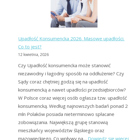
długów:
czy
warto?
Upadłość Konsumencka 2026. Masowe upadłości.
Co to jest?
12 kwietnia, 2026
Czy Upadłość konsumencka może stanowić
niezawodny i łagodny sposób na oddłużenie? Czy
Sądy coraz chętniej godzą się na upadłość
konsumencką a nawet upadłości przedsiębiorców?
W Polsce coraz więcej osób ogłasza tzw. upadłość
konsumencką. Według najnowszych badań ponad 2
mln Polaków posiada nieterminowo spłacane
zobowiązania. Największą grupę stanowią
mieszkańcy województw śląskiego oraz
:
mazowieckiego. Co wpływy na…
Dowiedz się więcej