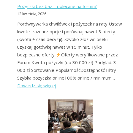
Pożyczki bez baz – polecane na forum?
12 kwietnia, 2026
Porównywarka chwilówek i pożyczek na raty Ustaw
kwotę, zaznacz opcje i porównaj nawet 3 oferty
(kwota + czas decyzji). Szybko złóż wniosek i
uzyskaj gotówkę nawet w 15 minut. Tylko
bezpieczne oferty
Oferty weryfikowane przez
Forum Kwota pożyczki (do 30 000 zł) Podgląd: 3
000 zł Sortowanie PopularnośćDostępność Filtry
Szybka pożyczka online100% online / minimum…
:
Dowiedz się więcej
Pożyczki
bez
baz
–
polecane
na