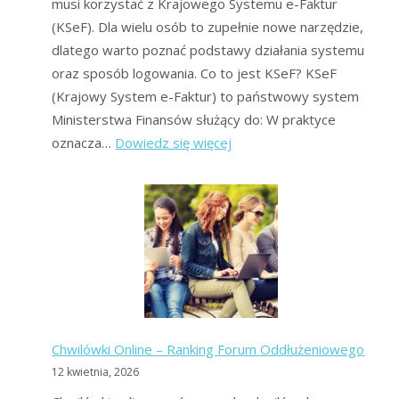
musi korzystać z Krajowego Systemu e-Faktur
(KSeF). Dla wielu osób to zupełnie nowe narzędzie,
dlatego warto poznać podstawy działania systemu
oraz sposób logowania. Co to jest KSeF? KSeF
(Krajowy System e-Faktur) to państwowy system
Ministerstwa Finansów służący do: W praktyce
:
oznacza…
Dowiedz się więcej
KSeF
–
logowanie,
problemy,
konieczność
–
Forum
Chwilówki Online – Ranking Forum Oddłużeniowego
12 kwietnia, 2026