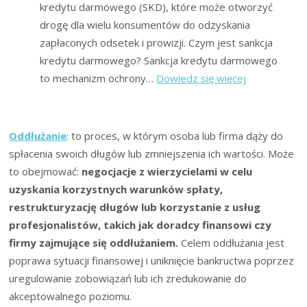
kredytu darmowego (SKD), które może otworzyć
drogę dla wielu konsumentów do odzyskania
zapłaconych odsetek i prowizji. Czym jest sankcja
kredytu darmowego? Sankcja kredytu darmowego
:
to mechanizm ochrony…
Dowiedz się więcej
TSUE
w
sprawie
Oddłużanie
: to proces, w którym osoba lub firma dąży do
sankcji
spłacenia swoich długów lub zmniejszenia ich wartości. Może
kredytu
to obejmować:
negocjacje z wierzycielami w celu
darmowego
uzyskania korzystnych warunków spłaty,
(SKD)
restrukturyzację długów lub korzystanie z usług
w
profesjonalistów, takich jak doradcy finansowi czy
Polsce:
firmy zajmujące się oddłużaniem.
Celem oddłużania jest
Wyrok
poprawa sytuacji finansowej i uniknięcie bankructwa poprzez
z
uregulowanie zobowiązań lub ich zredukowanie do
13
akceptowalnego poziomu.