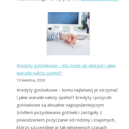
Upad
Kons
2026
Mas
upadł
Co
to
jest?
Kredyty gotówkowe – kto może się ubiegać i jakie
warunki należy spełnić?
12 kwietnia, 2026
Kredyty gotówkowe – komu najłatwiej je otrzymać
i jakie warunki należy spełnić? Kredyty i pożyczki
gotówkowe są aktualnie najpopularniejszym
źródłem pozyskiwania gotówki i zastąpiły z
powodzeniem pożyczanie od rodziny i znajomych,
którzy szczególnie w tak niepewnych czasach