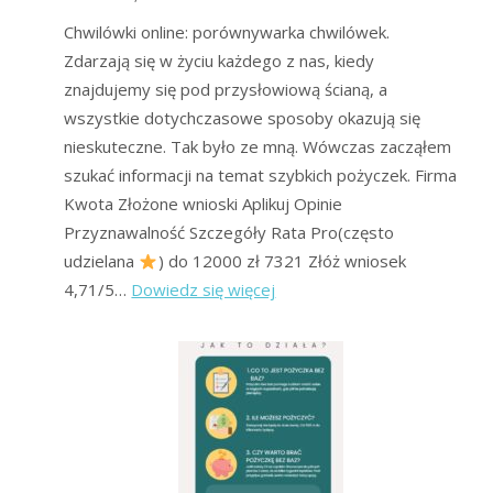
Chwilówki online: porównywarka chwilówek.
Zdarzają się w życiu każdego z nas, kiedy
znajdujemy się pod przysłowiową ścianą, a
wszystkie dotychczasowe sposoby okazują się
nieskuteczne. Tak było ze mną. Wówczas zacząłem
szukać informacji na temat szybkich pożyczek. Firma
Kwota Złożone wnioski Aplikuj Opinie
Przyznawalność Szczegóły Rata Pro(często
udzielana
) do 12000 zł 7321 Złóż wniosek
:
4,71/5…
Dowiedz się więcej
Chwilówki
Online
–
Ranking
Forum
Oddłużeniowego