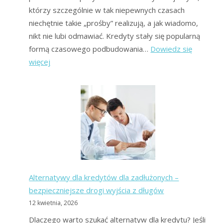
którzy szczególnie w tak niepewnych czasach
niechętnie takie „prośby” realizują, a jak wiadomo,
nikt nie lubi odmawiać. Kredyty stały się popularną
formą czasowego podbudowania…
Dowiedz się
:
więcej
Kredyty
gotówkowe
–
kto
może
się
ubiegać
i
Alternatywy dla kredytów dla zadłużonych –
jakie
bezpieczniejsze drogi wyjścia z długów
warunki
12 kwietnia, 2026
należy
spełnić?
Dlaczego warto szukać alternatyw dla kredytu? Jeśli