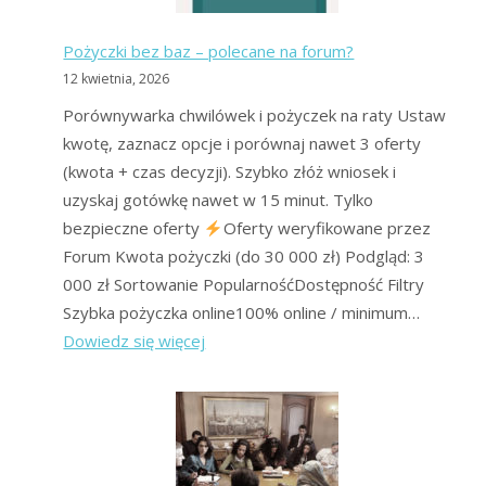
Pożyczki bez baz – polecane na forum?
12 kwietnia, 2026
Porównywarka chwilówek i pożyczek na raty Ustaw
kwotę, zaznacz opcje i porównaj nawet 3 oferty
(kwota + czas decyzji). Szybko złóż wniosek i
uzyskaj gotówkę nawet w 15 minut. Tylko
bezpieczne oferty
Oferty weryfikowane przez
Forum Kwota pożyczki (do 30 000 zł) Podgląd: 3
000 zł Sortowanie PopularnośćDostępność Filtry
Szybka pożyczka online100% online / minimum…
:
Dowiedz się więcej
Pożyczki
bez
baz
–
polecane