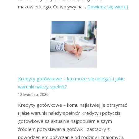
:
mazowieckiego. Co wpływy na…
Dowiedz się więcej
Upad
Kons
2026
Mas
upadł
Co
to
jest?
Kredyty gotówkowe – kto może się ubiegać i jakie
warunki należy spełnić?
12 kwietnia, 2026
Kredyty gotówkowe – komu najłatwiej je otrzymać
i jakie warunki należy spełnić? Kredyty i pożyczki
gotówkowe są aktualnie najpopularniejszym
źródłem pozyskiwania gotówki i zastąpiły z
powodzeniem pożyczanie od rodziny i znajomych,