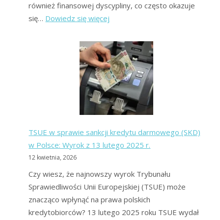
również finansowej dyscypliny, co często okazuje
:
się…
Dowiedz się więcej
Jak
wyjść
z
długów
bez
pieniędzy?
Metoda
na
TSUE w sprawie sankcji kredytu darmowego (SKD)
wyjście
w Polsce: Wyrok z 13 lutego 2025 r.
z
12 kwietnia, 2026
długów
bez
Czy wiesz, że najnowszy wyrok Trybunału
grosza!
Sprawiedliwości Unii Europejskiej (TSUE) może
znacząco wpłynąć na prawa polskich
kredytobiorców? 13 lutego 2025 roku TSUE wydał