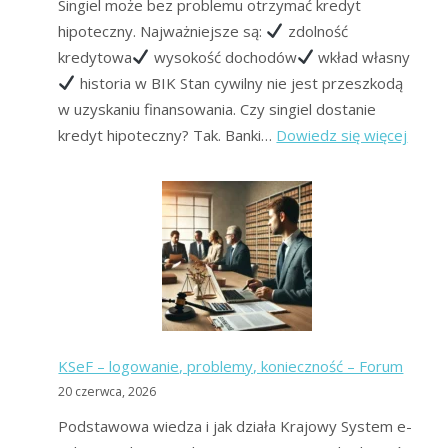
Singiel może bez problemu otrzymać kredyt
hipoteczny. Najważniejsze są:
zdolność
kredytowa
wysokość dochodów
wkład własny
historia w BIK Stan cywilny nie jest przeszkodą
w uzyskaniu finansowania. Czy singiel dostanie
:
kredyt hipoteczny? Tak. Banki…
Dowiedz się więcej
Kredy
hipot
dla
singla
–
gdzie
i
jak
KSeF – logowanie, problemy, konieczność – Forum
uzysk
20 czerwca, 2026
najszy
Podstawowa wiedza i jak działa Krajowy System e-