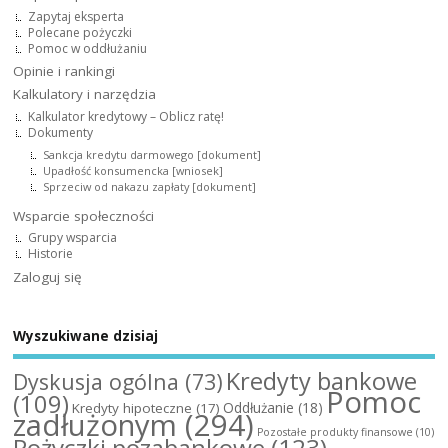
Zapytaj eksperta
Polecane pożyczki
Pomoc w oddłużaniu
Opinie i rankingi
Kalkulatory i narzędzia
Kalkulator kredytowy – Oblicz ratę!
Dokumenty
Sankcja kredytu darmowego [dokument]
Upadłość konsumencka [wniosek]
Sprzeciw od nakazu zapłaty [dokument]
Wsparcie społeczności
Grupy wsparcia
Historie
Zaloguj się
Wyszukiwane dzisiaj
Kredyty bankowe
Dyskusja ogólna
(73)
Pomoc
(109)
Oddłużanie
(18)
Kredyty hipoteczne
(17)
zadłużonym
(294)
Pozostałe produkty finansowe
(10)
Pożyczki pozabankowe
(123)