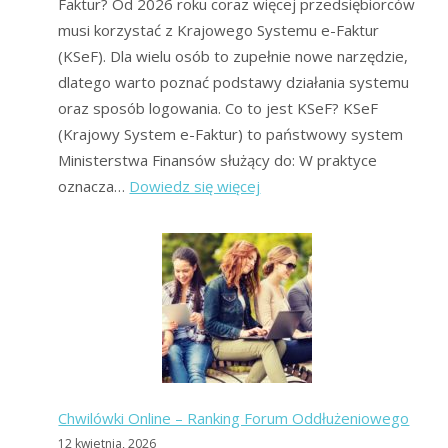
Faktur? Od 2026 roku coraz więcej przedsiębiorców
musi korzystać z Krajowego Systemu e-Faktur
(KSeF). Dla wielu osób to zupełnie nowe narzędzie,
dlatego warto poznać podstawy działania systemu
oraz sposób logowania. Co to jest KSeF? KSeF
(Krajowy System e-Faktur) to państwowy system
Ministerstwa Finansów służący do: W praktyce
:
oznacza…
Dowiedz się więcej
KSeF
–
logowanie,
problemy,
konieczność
–
Forum
Chwilówki Online – Ranking Forum Oddłużeniowego
12 kwietnia, 2026