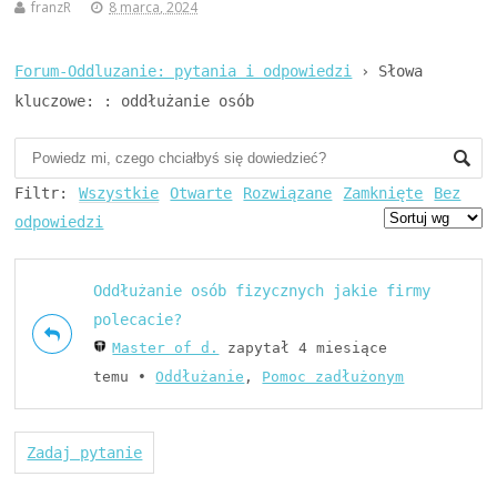
franzR
8 marca, 2024
Forum-Oddluzanie: pytania i odpowiedzi
›
Słowa
kluczowe: : oddłużanie osób
Filtr:
Wszystkie
Otwarte
Rozwiązane
Zamknięte
Bez
odpowiedzi
Oddłużanie osób fizycznych jakie firmy
polecacie?
Master of d.
zapytał 4 miesiące
temu
•
Oddłużanie
,
Pomoc zadłużonym
Zadaj pytanie