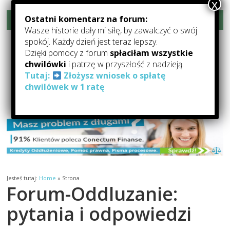
Ostatni komentarz na forum:
Rozwiń menu
Wasze historie dały mi siłę, by zawalczyć o swój
Forum-Oddłużanie.pl –
spokój. Każdy dzień jest teraz lepszy.
Dzięki pomocy z forum
spłaciłam wszystkie
Pomoc Dla Zadłużonych
chwilówki
i patrzę w przyszłość z nadzieją.
Tutaj:
Złożysz wniosek o spłatę
Forum Oddłużeniowe: forum o oddłużaniu, pomocy dla zadłużonych,
chwilówek w 1 ratę
kredytach i pożyczkach
Jesteś tutaj:
Home
»
Strona
Forum-Oddluzanie:
pytania i odpowiedzi