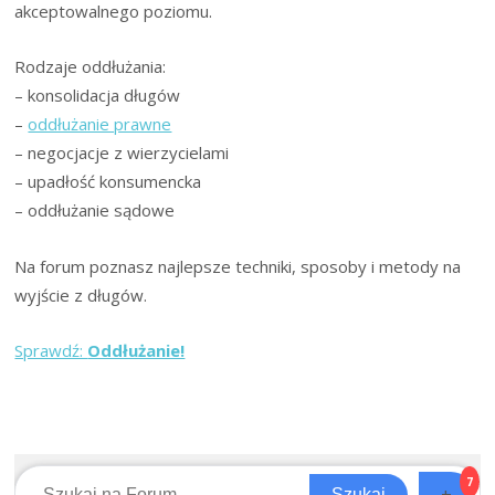
13
akceptowalnego poziomu.
lutego
2025
Rodzaje oddłużania:
r.
– konsolidacja długów
–
oddłużanie prawne
– negocjacje z wierzycielami
– upadłość konsumencka
– oddłużanie sądowe
Na forum poznasz najlepsze techniki, sposoby i metody na
wyjście z długów.
Sprawdź:
Oddłużanie!
7
+
Szukaj