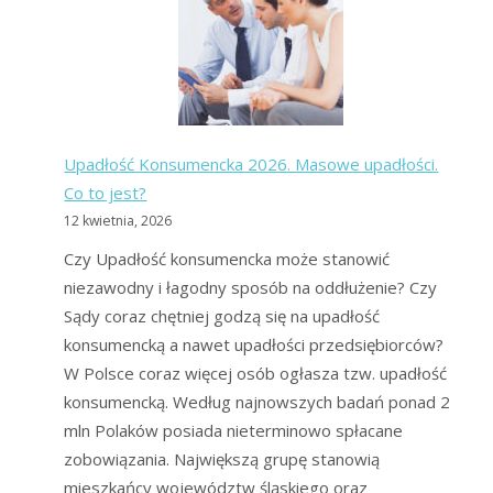
z
długów:
czy
warto?
Upadłość Konsumencka 2026. Masowe upadłości.
Co to jest?
12 kwietnia, 2026
Czy Upadłość konsumencka może stanowić
niezawodny i łagodny sposób na oddłużenie? Czy
Sądy coraz chętniej godzą się na upadłość
konsumencką a nawet upadłości przedsiębiorców?
W Polsce coraz więcej osób ogłasza tzw. upadłość
konsumencką. Według najnowszych badań ponad 2
mln Polaków posiada nieterminowo spłacane
zobowiązania. Największą grupę stanowią
mieszkańcy województw śląskiego oraz