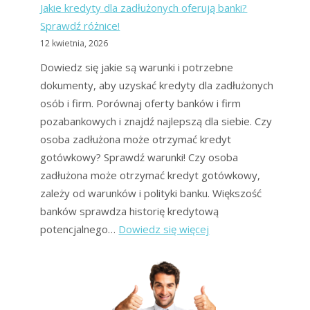
Jakie kredyty dla zadłużonych oferują banki?
wyjścia
Sprawdź różnice!
z
12 kwietnia, 2026
długów
Dowiedz się jakie są warunki i potrzebne
dokumenty, aby uzyskać kredyty dla zadłużonych
osób i firm. Porównaj oferty banków i firm
pozabankowych i znajdź najlepszą dla siebie. Czy
osoba zadłużona może otrzymać kredyt
gotówkowy? Sprawdź warunki! Czy osoba
zadłużona może otrzymać kredyt gotówkowy,
zależy od warunków i polityki banku. Większość
banków sprawdza historię kredytową
:
potencjalnego…
Dowiedz się więcej
Jakie
kredyty
dla
zadłużonych