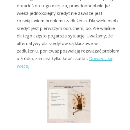
dotarłeś do tego miejsca, prawdopodobnie już
wiesz jedno:kolejny kredyt nie zawsze jest
rozwiązaniem problemu zadłużenia. Dla wielu osób
kredyt jest pierwszym odruchem, bo: Ale właśnie
dlatego często pogarsza sytuację. Uważamy, że
alternatywy dla kredytów są kluczowe w
zadłużeniu, ponieważ pozwalają rozwiązać problem
u źródła, zamiast tylko łatać skutki…
Dowiedz się
:
więcej
Alternatywy
dla
kredytów
dla
zadłużonych
–
bezpieczniejsze
drogi