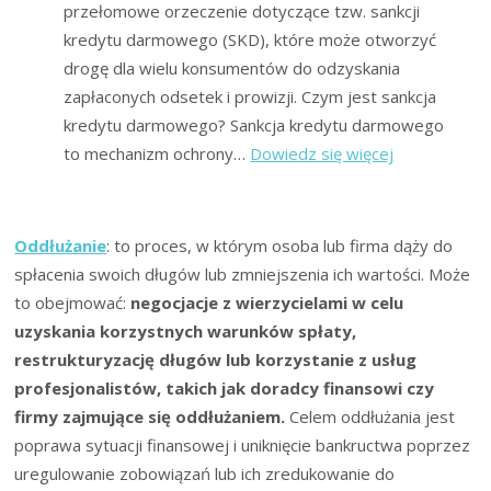
przełomowe orzeczenie dotyczące tzw. sankcji
kredytu darmowego (SKD), które może otworzyć
drogę dla wielu konsumentów do odzyskania
zapłaconych odsetek i prowizji. Czym jest sankcja
kredytu darmowego? Sankcja kredytu darmowego
:
to mechanizm ochrony…
Dowiedz się więcej
TSUE
w
sprawie
Oddłużanie
: to proces, w którym osoba lub firma dąży do
sankcji
spłacenia swoich długów lub zmniejszenia ich wartości. Może
kredytu
to obejmować:
negocjacje z wierzycielami w celu
darmowego
uzyskania korzystnych warunków spłaty,
(SKD)
restrukturyzację długów lub korzystanie z usług
w
profesjonalistów, takich jak doradcy finansowi czy
Polsce:
firmy zajmujące się oddłużaniem.
Celem oddłużania jest
Wyrok
poprawa sytuacji finansowej i uniknięcie bankructwa poprzez
z
uregulowanie zobowiązań lub ich zredukowanie do