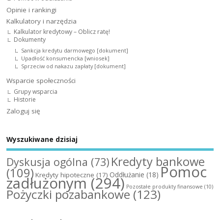
Opinie i rankingi
Kalkulatory i narzędzia
Kalkulator kredytowy – Oblicz ratę!
Dokumenty
Sankcja kredytu darmowego [dokument]
Upadłość konsumencka [wniosek]
Sprzeciw od nakazu zapłaty [dokument]
Wsparcie społeczności
Grupy wsparcia
Historie
Zaloguj się
Wyszukiwane dzisiaj
Kredyty bankowe
Dyskusja ogólna
(73)
Pomoc
(109)
Oddłużanie
(18)
Kredyty hipoteczne
(17)
zadłużonym
(294)
Pozostałe produkty finansowe
(10)
Pożyczki pozabankowe
(123)